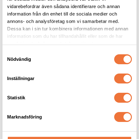
vidarebefordrar även sådana identifierare och annan
information från din enhet till de sociala medier och
annons- och analysföretag som vi samarbetar med.
Dessa kan i sin tur kombinera informationen med annan
information som du har tillhandahållit eller som de har
Andra köpte även
samlat in när du har använt deras tjänster.
S
Nödvändig
a
m
t
Inställningar
y
c
k
Statistik
e
s
Marknadsföring
v
4Dogs Belöningsgodis 
4Dogs Belöningsgodis 
Fasan ca 100 g
Kanin ca 100 g
a
Torkat hundgodis utan tillsatser, ursprung EU
Torkat hundgodis utan tillsatser, ursprung EU
l