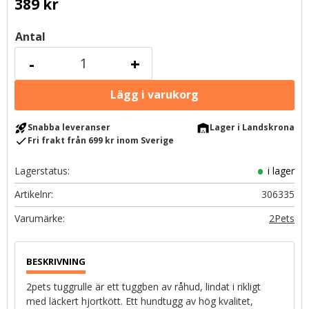
389
kr
Antal
-
+
rocket_launch
warehouse
Snabba leveranser
Lager i Landskrona
check
Fri frakt från 699 kr inom Sverige
Lagerstatus
i lager
Artikelnr
306335
2Pets
2pets tuggrulle är ett tuggben av råhud, lindat i rikligt
med läckert hjortkött. Ett hundtugg av hög kvalitet,