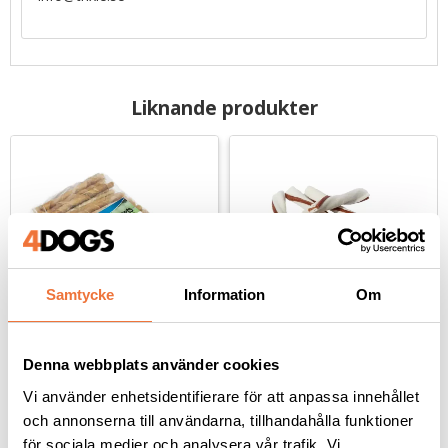
Liknande produkter
Samtycke
Information
Om
Denna webbplats använder cookies
2pets Tuggpinne 
2pets Tuggtwister 
vriden 12 cm - 100-pack
tuggben med ankfilé 
Vi använder enhetsidentifierare för att anpassa innehållet
small 80 g
Längd 12 cm, diameter 7-8 mm
8-pack
och annonserna till användarna, tillhandahålla funktioner
199
kr
55
kr
för sociala medier och analysera vår trafik. Vi