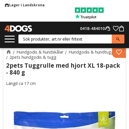
Lager i Landskrona
warehouse
Meny
Favor
0418-484010
support_agent
Kund
Hundgodis & hundskålar
Hundgodis & hundtugg
Lägg 
2pets hundgodis & tugg
2pets Tuggrulle med hjort XL 18-pack
- 840 g
Längd ca 17 cm