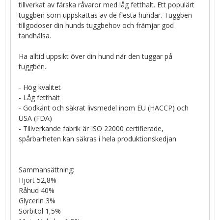
tillverkat av färska råvaror med låg fetthalt. Ett populärt
tuggben som uppskattas av de flesta hundar. Tuggben
tillgodoser din hunds tuggbehov och främjar god
tandhälsa.
Ha alltid uppsikt över din hund när den tuggar på
tuggben.
- Hög kvalitet
- Låg fetthalt
- Godkänt och säkrat livsmedel inom EU (HACCP) och
USA (FDA)
- Tillverkande fabrik är ISO 22000 certifierade,
spårbarheten kan säkras i hela produktionskedjan
Sammansättning:
Hjort 52,8%
Råhud 40%
Glycerin 3%
Sorbitol 1,5%