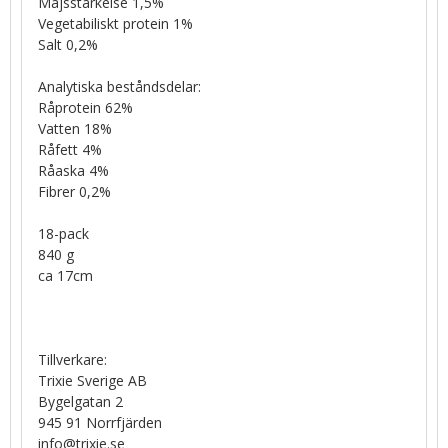
Majsstärkelse 1,5%
Vegetabiliskt protein 1%
Salt 0,2%
Analytiska beståndsdelar:
Råprotein 62%
Vatten 18%
Råfett 4%
Råaska 4%
Fibrer 0,2%
18-pack
840 g
ca 17cm
Tillverkare:
Trixie Sverige AB
Bygelgatan 2
945 91 Norrfjärden
info@trixie.se