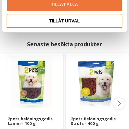
49
kr
49
kr
TILLÅT ALLA
TILLÅT URVAL
Senaste besökta produkter
2pets belöningsgodis 
2pets Belöningsgodis 
Lamm - 100 g
Struts - 400 g