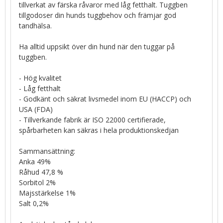
tillverkat av färska råvaror med låg fetthalt. Tuggben
tillgodoser din hunds tuggbehov och främjar god
tandhälsa.
Ha alltid uppsikt över din hund när den tuggar på
tuggben.
- Hög kvalitet
- Låg fetthalt
- Godkänt och säkrat livsmedel inom EU (HACCP) och
USA (FDA)
- Tillverkande fabrik är ISO 22000 certifierade,
spårbarheten kan säkras i hela produktionskedjan
Sammansättning:
Anka 49%
Råhud 47,8 %
Sorbitol 2%
Majsstärkelse 1%
Salt 0,2%