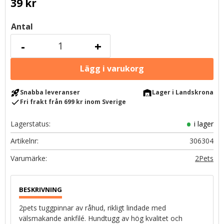
39
kr
Antal
-
+
rocket_launch
warehouse
Snabba leveranser
Lager i Landskrona
check
Fri frakt från 699 kr inom Sverige
Lagerstatus
i lager
Artikelnr
306304
2Pets
2pets tuggpinnar av råhud, rikligt lindade med
välsmakande ankfilé. Hundtugg av hög kvalitet och