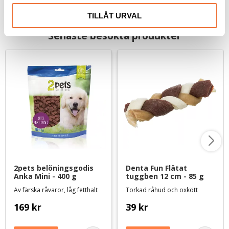
TILLÅT URVAL
Senaste besökta produkter
2pets belöningsgodis 
Denta Fun Flätat 
Anka Mini - 400 g
tuggben 12 cm - 85 g
Av färska råvaror, låg fetthalt
Torkad råhud och oxkött
169
kr
39
kr