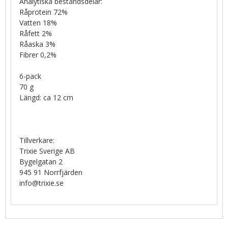
Analytiska beståndsdelar:
Råprotein 72%
Vatten 18%
Råfett 2%
Råaska 3%
Fibrer 0,2%
6-pack
70 g
Längd: ca 12 cm
Tillverkare:
Trixie Sverige AB
Bygelgatan 2
945 91 Norrfjärden
info@trixie.se