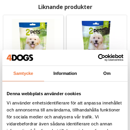
Liknande produkter
Samtycke
Information
Om
2pets Tuggpinne med 
2pets Tuggrulle med 
lamm 6-pack - 70 g
kycklingfilé 3-pack - 
140 g
Denna webbplats använder cookies
Längd ca 12 cm
17 cm
Vi använder enhetsidentifierare för att anpassa innehållet
39
kr
69
kr
och annonserna till användarna, tillhandahålla funktioner
för sociala medier och analysera vår trafik. Vi
vidarebefordrar även sådana identifierare och annan