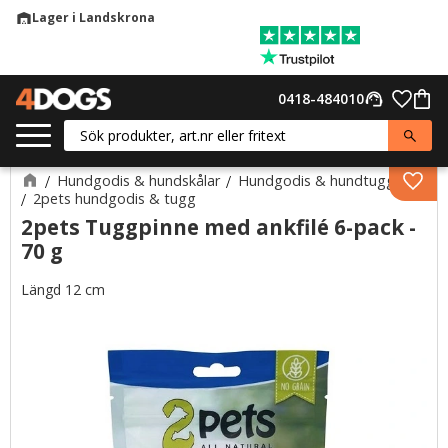
Lager i Landskrona
warehouse
Meny
Favor
0418-484010
support_agent
Kund
Hundgodis & hundskålar
Hundgodis & hundtugg
Lägg 
2pets hundgodis & tugg
2pets Tuggpinne med ankfilé 6-pack -
70 g
Längd 12 cm