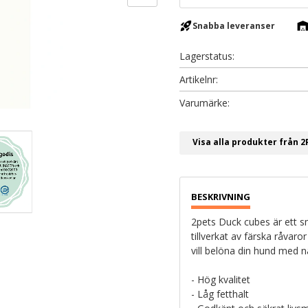
rocket_launch
warehous
Snabba leveranser
Lagerstatus
Artikelnr
Visa alla produkter från 2
2pets Duck cubes är ett s
tillverkat av färska råvaror
vill belöna din hund med n
- Hög kvalitet
- Låg fetthalt