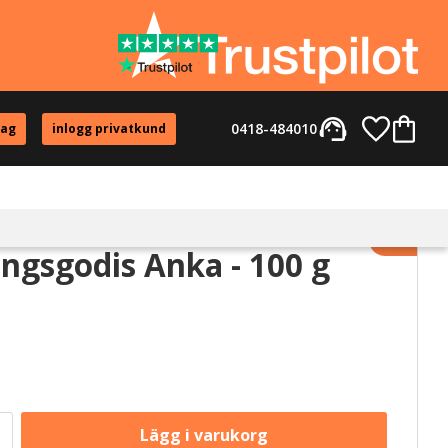
support_agent
Favorite
Kundvag
0418-484010
tag
inlogg privatkund
Lägg til
ingsgodis Anka - 100 g