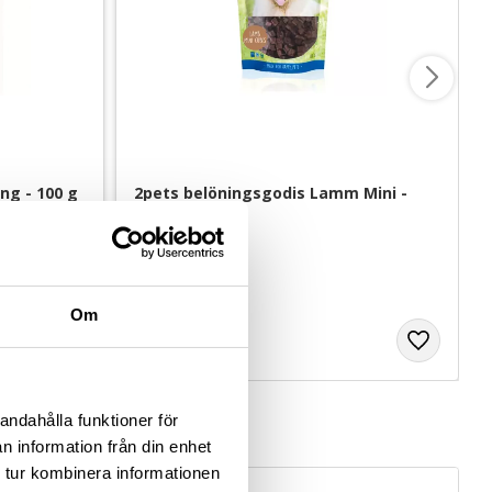
ng - 100 g
2pets belöningsgodis Lamm Mini - 
100 g
Av färska råvaror
59
kr
Om
andahålla funktioner för
n information från din enhet
 tur kombinera informationen