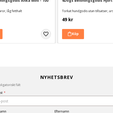
ningsgodis Anka Mini - 100 
4Dogs Belöningsgodis Hjort
ror, låg fetthalt
Torkat hundgodis utan tillsatser, u
49
kr
NYHETSBREV
igatoriskt fält
st
*
namn
Efternamn