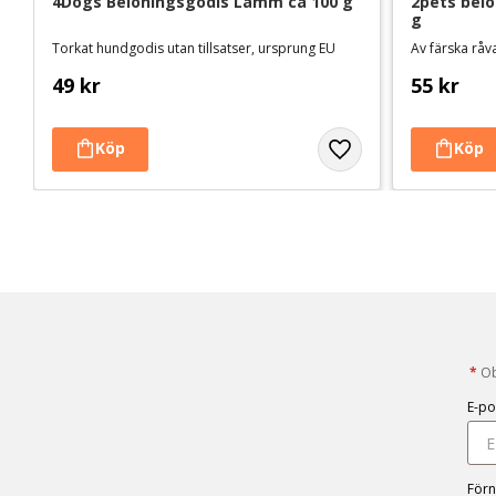
4Dogs Belöningsgodis Lamm ca 100 g
2pets belö
g
Torkat hundgodis utan tillsatser, ursprung EU
Av färska råva
49
kr
55
kr
*
Obl
E-po
För