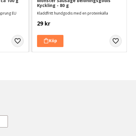
 ca 100 g
Monster Sausage belöningsgodis 
Kyckling - 80 g
rsprung EU
Kladdfritt hundgodis med en proteinkälla
29
kr