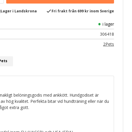
e
check
Lager i Landskrona
Fri frakt från 699 kr inom Sverige
i lager
306418
2Pets
Pets
makligt belöningsgodis med ankkött. Hundgodiset är
 av hög kvalitet. Perfekta bitar vid hundträning eller när du
ågot extra gott.