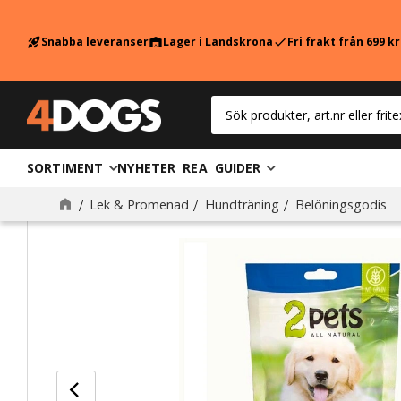
Snabba leveranser
Lager i Landskrona
Fri frakt från 699 k
rocket_launch
warehouse
check
SORTIMENT
NYHETER
REA
GUIDER
Lek & Promenad
Hundträning
Belöningsgodis