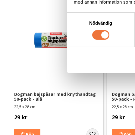
med annan information som du 
S
Nödvändig
a
m
t
y
c
k
e
s
v
a
Dogman bajspåsar med knythandtag 
Dogman ba
l
50-pack - Blå
50-pack - 
22,5 x 28 cm
22,5 x 28 cm
29
kr
29
kr