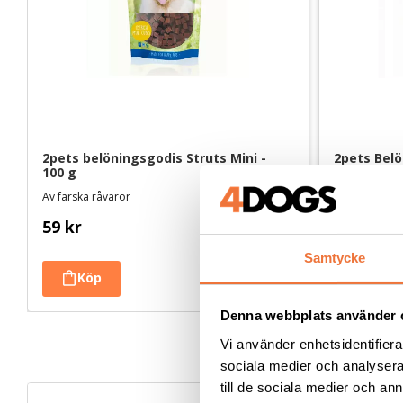
2pets belöningsgodis Struts Mini - 
2pets Belö
100 g
Av färska råvaror
Av färska råv
59
kr
59
kr
Samtycke
Denna webbplats använder 
Vi använder enhetsidentifierar
sociala medier och analysera 
till de sociala medier och a