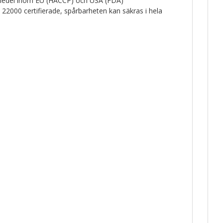
smedel inom EU (HACCP) och USA (FDA)
O 22000 certifierade, spårbarheten kan säkras i hela