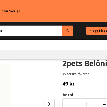
r inom Sverige
inlogg före
2pets Belön
Av färska råvaror
49
kr
Antal
-
+