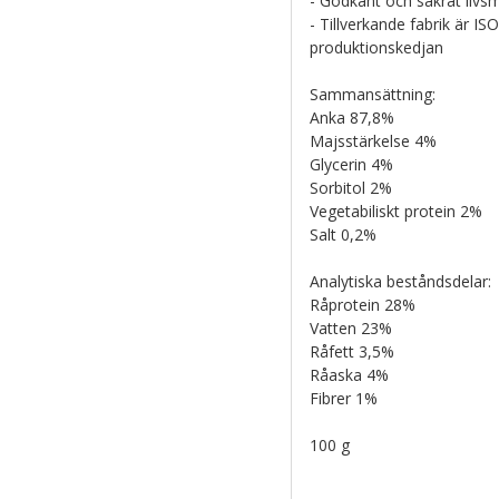
- Godkänt och säkrat liv
- Tillverkande fabrik är IS
produktionskedjan
Sammansättning:
Anka 87,8%
Majsstärkelse 4%
Glycerin 4%
Sorbitol 2%
Vegetabiliskt protein 2%
Salt 0,2%
Analytiska beståndsdelar:
Råprotein 28%
Vatten 23%
Råfett 3,5%
Råaska 4%
Fibrer 1%
100 g