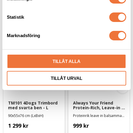
y
c
k
Statistik
e
Senaste besökta produkter
s
Marknadsföring
v
a
l
TILLÅT ALLA
TILLÅT URVAL
TM101 4Dogs Trimbord 
Always Your Friend 
med svarta ben - L
Protein-Rich, Leave-in 
Mask - 1000 ml
90x55x76 cm (LxBxH)
Proteinrik leave in balsammask
1 299
kr
999
kr