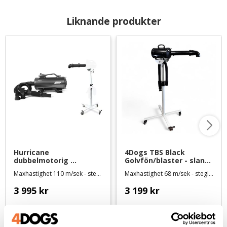
Liknande produkter
Hurricane 
4Dogs TBS Black 
dubbelmotorig 
Golvfön/blaster - slang 
golvfön/blaster - slang 
och rör medföljer
Maxhastighet 110 m/sek - steglöst variabel hastighet
Maxhastighet 68 m/sek - steglöst variabel hastighet och tillsatt värme
och rör medföljer
3 995
kr
3 199
kr