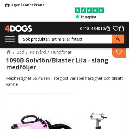
Lager i Landskrona
warehouse
Meny
Favor
0418-484010
support_agent
Kund
Bad & Pälsvård
Hundfönar
Lägg 
1090B Golvfön/Blaster Lila - slang
medföljer
Maxhastighet 56 m/sek - steglöst variabel hastighet och tillsatt
värme