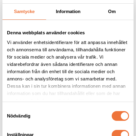
Samtycke
Information
Om
Andra köpte även
Denna webbplats använder cookies
Vi använder enhetsidentifierare för att anpassa innehållet
och annonserna till användarna, tillhandahålla funktioner
för sociala medier och analysera vår trafik. Vi
vidarebefordrar även sådana identifierare och annan
information från din enhet till de sociala medier och
annons- och analysföretag som vi samarbetar med.
Dessa kan i sin tur kombinera informationen med annan
information som du har tillhandahållit eller som de har
Artero Mix 
Show Tech+ Quick Fix 
samlat in när du har använt deras tjänster.
spraybalsam leave-in - 
spraybalsam RTU - 500 
650 ml
ml
S
Med antistat-effekt, veganskt och fritt från parabener och sulfater
Mycket effektiv balsamspray, färdigblandad
Nödvändig
a
299
kr
169
kr
m
t
Inställningar