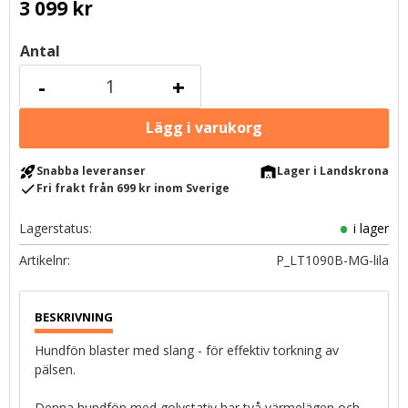
3 099
kr
Antal
-
+
rocket_launch
warehouse
Snabba leveranser
Lager i Landskrona
check
Fri frakt från 699 kr inom Sverige
Lagerstatus
i lager
Artikelnr
P_LT1090B-MG-lila
Hundfön blaster med slang - för effektiv torkning av
pälsen.
Denna hundfön med golvstativ har två värmelägen och