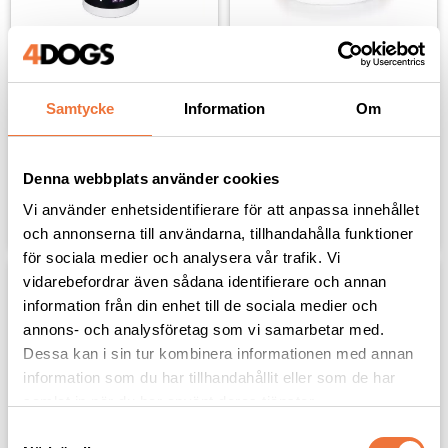
Show Tech+ Texture-IT 
The Sentinel H11 Super 
Powder svart 
white runt kalkblock
trimpuder - 30 g
För trimning, viteffekt och
Samtycke
Information
Om
Puder med svart pigment för
volym
trimning, volym och textur
169
kr
269
kr
Denna webbplats använder cookies
Vi använder enhetsidentifierare för att anpassa innehållet
Lägg till i favoriter
Lägg til
och annonserna till användarna, tillhandahålla funktioner
för sociala medier och analysera vår trafik. Vi
vidarebefordrar även sådana identifierare och annan
information från din enhet till de sociala medier och
annons- och analysföretag som vi samarbetar med.
Dessa kan i sin tur kombinera informationen med annan
information som du har tillhandahållit eller som de har
samlat in när du har använt deras tjänster.
S