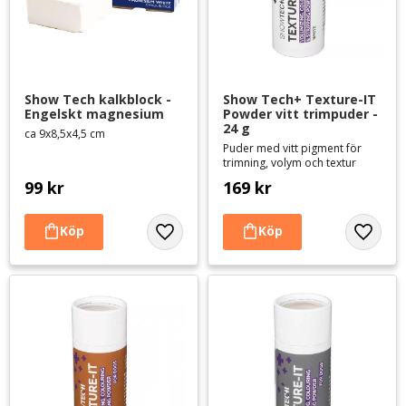
Show Tech kalkblock - 
Show Tech+ Texture-IT 
Engelskt magnesium
Powder vitt trimpuder - 
24 g
ca 9x8,5x4,5 cm
Puder med vitt pigment för
trimning, volym och textur
99
kr
169
kr
Lägg till i favoriter
Lägg til