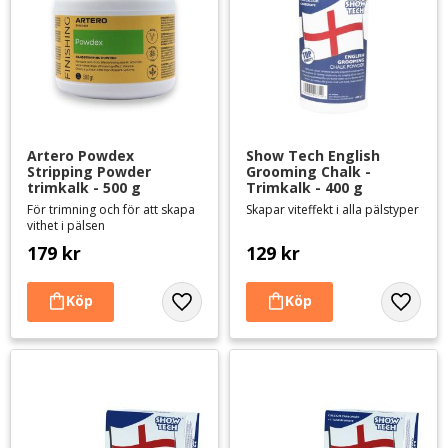
Artero Powdex 
Show Tech English 
Stripping Powder 
Grooming Chalk - 
trimkalk - 500 g
Trimkalk - 400 g
För trimning och för att skapa
Skapar viteffekt i alla pälstyper
vithet i pälsen
179
kr
129
kr
Lägg till i favoriter
Lägg til