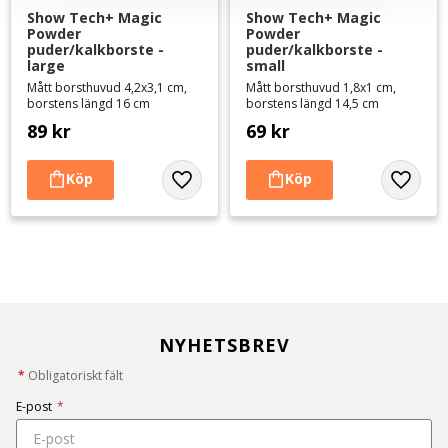
Show Tech+ Magic 
Show Tech+ Magic 
Powder 
Powder 
puder/kalkborste - 
puder/kalkborste - 
large
small
Mått borsthuvud 4,2x3,1 cm,
Mått borsthuvud 1,8x1 cm,
borstens längd 16 cm
borstens längd 14,5 cm
89
kr
69
kr
Lägg till i favoriter
Lägg til
NYHETSBREV
*
Obligatoriskt fält
E-post
*