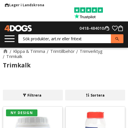
Lager i Landskrona
warehouse
Meny
Favor
0418-484010
support_agent
Kund
Klippa & Trimma
Trimtillbehör
Trimverktyg
Trimkalk
Trimkalk
Filtrera
Sortera
NY DESIGN