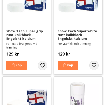
Show Tech Super grip 
Show Tech Super white 
runt kalkblock - 
runt kalkblock - 
Engelskt kalcium
Engelskt kalcium
För extra bra grepp vid
För viteffekt och trimning
trimning
129
kr
129
kr
Lägg till i favoriter
Lägg til