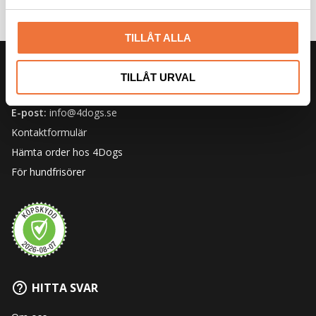
a
l
TILLÅT ALLA
KUNDSERVICE
TILLÅT URVAL
Telefonnummer:
0418-48 40 10
E-post:
info@4dogs.se
Kontaktformulär
Hämta order hos 4Dogs
För hundfrisörer
HITTA SVAR