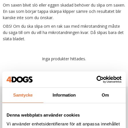
Om saxen blivit slö eller eggen skadad behöver du slipa om saxen.
En sax som börjar tappa skärpa klipper sämre och resultatet blir
kanske inte som du önskar.
OBS! Om du ska slipa om en rak sax med mikrotandning måste
du säga till om du vill ha mikrotandningen kvar. Då slipas bara det
släta bladet.
Inga produkter hittades.
Samtycke
Information
Om
NYHETSBREV
*
Obligatoriskt fält
Denna webbplats använder cookies
E-post
*
Vi använder enhetsidentifierare för att anpassa innehållet