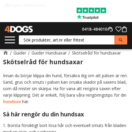
Lager i Landskrona
warehouse
Meny
Favor
0418-484010
support_agent
Kund
Guider
Guider Hundsaxar
Skötselråd för hundsaxar
Skötselråd för hundsaxar
Innan du börjar klippa din hund, försäkra dig om att pälsen är ren.
Sand, grus och smuts i pälsen kan orsaka skador på saxens blad,
som då mister sin skärpa. Ha för vana att rengöra saxen efter
varje klippning. Det är enkelt, följ bara våra rengöringstips för din
hundsax
här.
Så här rengör du din hundsax
1. Borsta försiktigt bort lösa hår och eventuell smuts från bladen
med en skär- och saxborste.