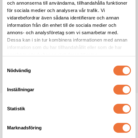
och annonserna till användarna, tillhandahålla funktioner
Förnamn
för sociala medier och analysera vår trafik. Vi
vidarebefordrar även sådana identifierare och annan
information från din enhet till de sociala medier och
annons- och analysföretag som vi samarbetar med.
Efternamn
Dessa kan i sin tur kombinera informationen med annan
information som du har tillhandahållit eller som de har
samlat in när du har använt deras tjänster.
Jag samtycker till att ta emot nyhetsbrev från 4Dogs i enlighet med
integritetspolicyn
*
S
Nödvändig
a
PRENUMERERA
m
t
Inställningar
y
c
k
Statistik
e
s
Marknadsföring
v