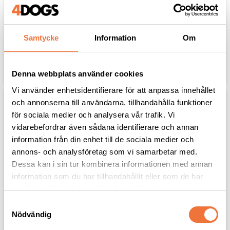
large
Safari, Skyline & Silver Wing
OBS! Ingår vid köp av
hundvagn Skyline & Silver Wing
159
kr
129
kr
Samtycke
Information
Om
Lägg till i favoriter
Lägg til
Denna webbplats använder cookies
Vi använder enhetsidentifierare för att anpassa innehållet
och annonserna till användarna, tillhandahålla funktioner
för sociala medier och analysera vår trafik. Vi
vidarebefordrar även sådana identifierare och annan
information från din enhet till de sociala medier och
annons- och analysföretag som vi samarbetar med.
Dessa kan i sin tur kombinera informationen med annan
information som du har tillhandahållit eller som de har
samlat in när du har använt deras tjänster.
S
Bakhjul till stroller
Framgaffel till 
hundvagn Skyline, 
Nödvändig
a
Passar både Safari, Skyline &
Safari och Petstro
Silver Wing
m