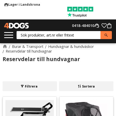
Lager i Landskrona
warehouse
Meny
Favor
0418-484010
support_agent
Kund
Burar & Transport
Hundvagnar & hundväskor
Reservdelar till hundvagnar
Reservdelar till hundvagnar
Filtrera
Sortera