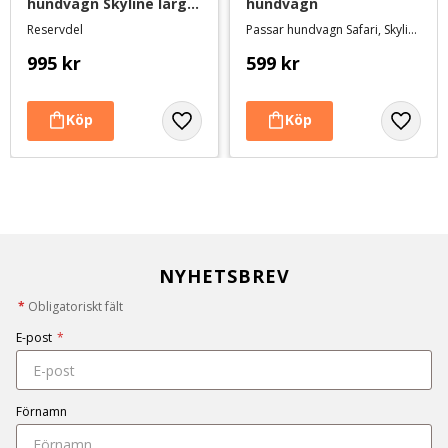
hundvagn Skyline large 
hundvagn
- Olivgrön/svart
Reservdel
Passar hundvagn Safari, Skyline och Silver Wing
995
kr
599
kr
NYHETSBREV
*
Obligatoriskt fält
E-post
*
Förnamn