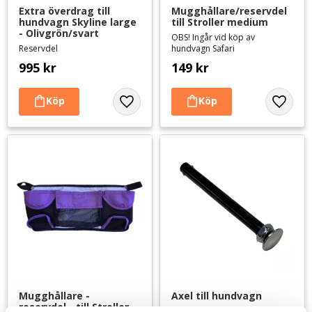
Extra överdrag till 
Mugghållare/reservdel 
hundvagn Skyline large 
till Stroller medium
- Olivgrön/svart
OBS! Ingår vid köp av
Reservdel
hundvagn Safari
995
kr
149
kr
Lägg till i favoriter
Lägg til
Mugghållare - 
Axel till hundvagn
reservdel - till Stroller 
Reservdel till hundvagnarna