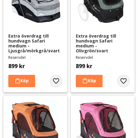
Extra överdrag till 
Extra överdrag till 
hundvagn Safari 
hundvagn Safari 
medium - 
medium - 
Ljusgrå/mörkgrå/svart
Olivgrön/svart
Reservdel
Reservdel
899
kr
899
kr
Lägg till i favoriter
Lägg til