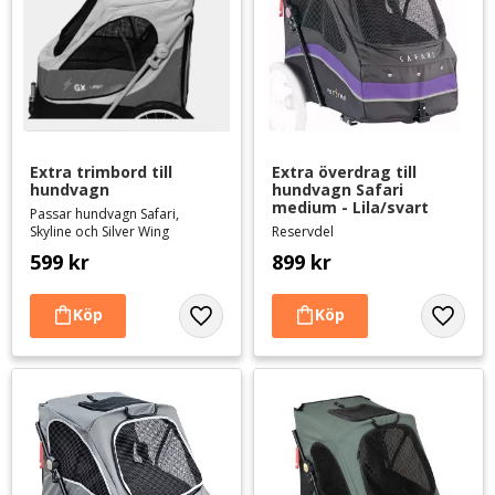
Extra trimbord till 
Extra överdrag till 
hundvagn
hundvagn Safari 
medium - Lila/svart
Passar hundvagn Safari,
Skyline och Silver Wing
Reservdel
599
kr
899
kr
Lägg till i favoriter
Lägg til