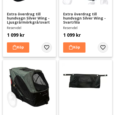
Extra överdrag till 
Extra överdrag till 
hundvagn Silver Wing - 
hundvagn Silver Wing - 
Ljusgrå/mörkgrå/svart
Svart/lila
Reservdel
Reservdel
1 099
kr
1 099
kr
Lägg till i favoriter
Lägg til