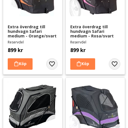
Extra överdrag till 
Extra överdrag till 
hundvagn Safari 
hundvagn Safari 
medium - Orange/svart
medium - Rosa/svart
Reservdel
Reservdel
899
kr
899
kr
Lägg till i favoriter
Lägg til