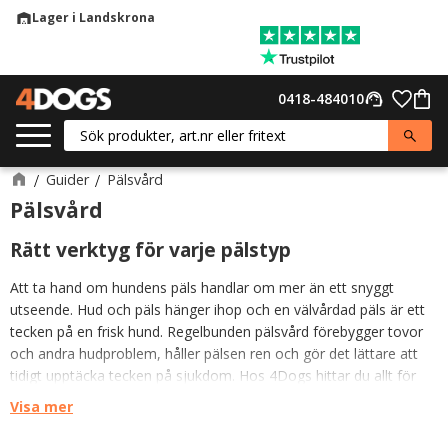
Lager i Landskrona
warehouse
Meny
Favor
0418-484010
support_agent
Kund
Guider
Pälsvård
Pälsvård
Rätt verktyg för varje pälstyp
Att ta hand om hundens päls handlar om mer än ett snyggt
utseende. Hud och päls hänger ihop och en välvårdad päls är ett
tecken på en frisk hund. Regelbunden pälsvård förebygger tovor
och andra hudproblem, håller pälsen ren och gör det lättare att
tidigt upptäcka tecken på sjukdom. Hos 4Dogs hittar du allt för
god pälsvård, oavsett vilken pälstyp din hund har.
Visa mer
Korthåriga hundar - borstning och bad