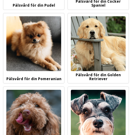
Pälsvård för din Cocker
smutsig hunden blir.
Pälsvård för din Pudel
Spaniel
Dubbelpälsade hundar - underull och fällning
Dubbelpälsade hundar (t.ex. labrador, golden retriever, husky) har
två pälsskikt: ett mjukt, isolerande underullsskikt närmast huden
och ett grövre täckhårsskikt utanpå. Underullen lösgörs i stora
mängder under fällningssäsong (vår och höst) och kräver
regelbunden, gärna daglig, borstning med en karda för att inte
bilda tovliknande mattor mot huden. Man bör alltid avsluta med
att kamma igenom pälsen för att försäkra sig om att den är
Pälsvård för din Golden
tovfri.
Pälsvård för din Pomeranian
Retriever
Vid behov och före bad kan du också använda en underullskarda
för att få bort de lösa pälsstråna. Kamma med lätt tryck och med
långa, jämna tag medhårs, det vill säga i pälsens växtriktning, så
får du bort den döda underullen.
Dubbelpälsade hundar bör badas med schampo regelbundet,
men vad som är en lämplig frekvens varierar mycket mellan olika
raser och individer. Med ett bra och vårdande schampo behöver
du vanligtvis inte oroa dig för att du badar din hund för ofta.