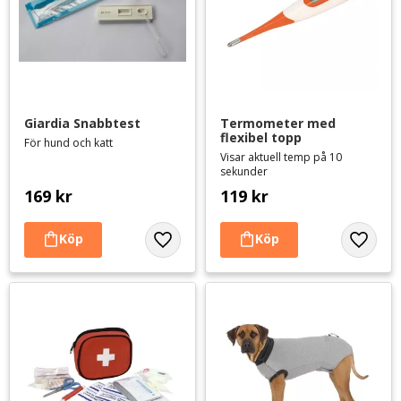
Giardia Snabbtest
Termometer med 
flexibel topp
För hund och katt
Visar aktuell temp på 10
sekunder
169
kr
119
kr
Lägg till i favoriter
Lägg til