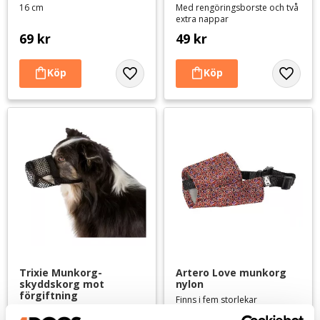
16 cm
Med rengöringsborste och två
extra nappar
69
kr
49
kr
Lägg till i favoriter
Lägg til
Trixie Munkorg- 
Artero Love munkorg 
skyddskorg mot 
nylon
förgiftning
Finns i fem storlekar
Mjuk och smidig, hunden kan