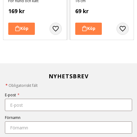
För hund och katt
16 cm
169
kr
69
kr
NYHETSBREV
*
Obligatoriskt fält
E-post
*
Förnamn