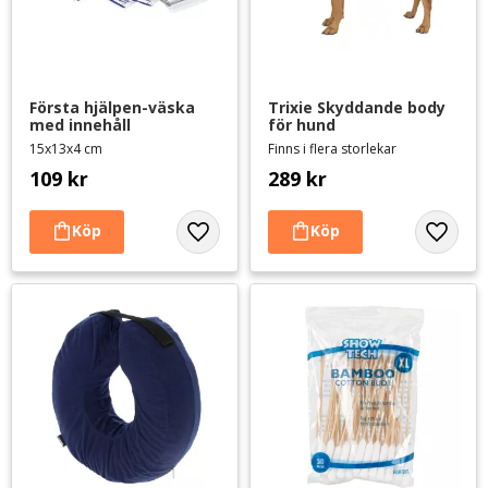
Första hjälpen-väska 
Trixie Skyddande body 
med innehåll
för hund
15x13x4 cm
Finns i flera storlekar
109
kr
289
kr
Lägg till i favoriter
Lägg til