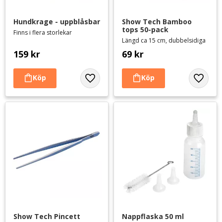
Hundkrage - uppblåsbar
Show Tech Bamboo 
tops 50-pack
Finns i flera storlekar
Längd ca 15 cm, dubbelsidiga
159
kr
69
kr
Lägg till i favoriter
Lägg til
Show Tech Pincett
Nappflaska 50 ml