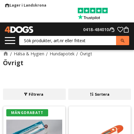
Lager i Landskrona
warehouse
Meny
Favor
0418-484010
support_agent
Kund
Hälsa & Hygien
Hundapotek
Övrigt
Övrigt
Filtrera
Sortera
MÄNGDRABATT