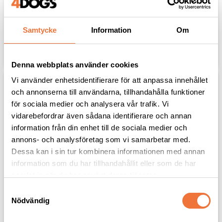
både dricka, nosa och flämta
med korgen på
99
kr
99
kr
Samtycke
Information
Om
Lägg till i favoriter
Lägg til
Denna webbplats använder cookies
Vi använder enhetsidentifierare för att anpassa innehållet
och annonserna till användarna, tillhandahålla funktioner
för sociala medier och analysera vår trafik. Vi
vidarebefordrar även sådana identifierare och annan
information från din enhet till de sociala medier och
annons- och analysföretag som vi samarbetar med.
Dessa kan i sin tur kombinera informationen med annan
information som du har tillhandahållit eller som de har
samlat in när du har använt deras tjänster.
Artero Music munkorg 
Munkorg Nylon - 
S
nylon
Ställbar
Nödvändig
a
Finns i fem storlekar
Finns i fem storlekar
m
99
kr
59
kr