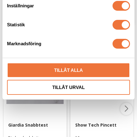
t
Inställningar
y
Lägg till i favoriter
Lägg til
c
k
Statistik
e
s
Marknadsföring
Mest populära inom "Övrigt"
v
a
l
TILLÅT ALLA
TILLÅT URVAL
Giardia Snabbtest
Show Tech Pincett