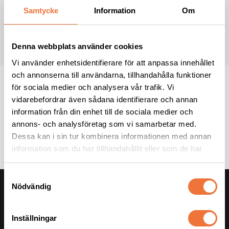
Jag samtycker till att ta emot nyhetsbrev från 4Dogs i enlighet med
Samtycke
Information
Om
integritetspolicyn
*
PRENUMERERA
Denna webbplats använder cookies
Vi använder enhetsidentifierare för att anpassa innehållet
och annonserna till användarna, tillhandahålla funktioner
för sociala medier och analysera vår trafik. Vi
vidarebefordrar även sådana identifierare och annan
information från din enhet till de sociala medier och
annons- och analysföretag som vi samarbetar med.
Dessa kan i sin tur kombinera informationen med annan
information som du har tillhandahållit eller som de har
samlat in när du har använt deras tjänster.
S
KUNDSERVICE
Nödvändig
a
m
Telefonnummer:
0418-48 40 10
t
Inställningar
E-post:
info@4dogs.se
y