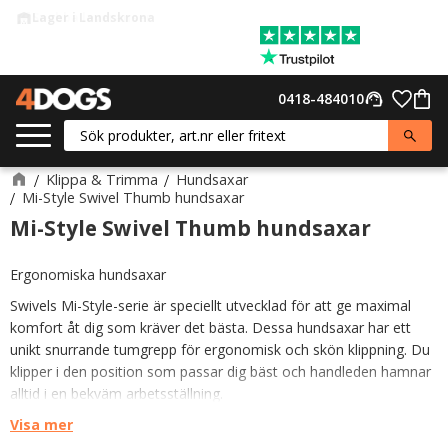
Lager i Landskrona
warehouse
Meny
Favor
0418-484010
support_agent
Kund
Klippa & Trimma
Hundsaxar
Mi-Style Swivel Thumb hundsaxar
Mi-Style Swivel Thumb hundsaxar
Ergonomiska hundsaxar
Swivels Mi-Style-serie är speciellt utvecklad för att ge maximal
komfort åt dig som kräver det bästa. Dessa hundsaxar har ett
unikt snurrande tumgrepp för ergonomisk och skön klippning. Du
klipper i den position som passar dig bäst och handleden hamnar
alltid i en bekväm arbetsställning.
Visa mer