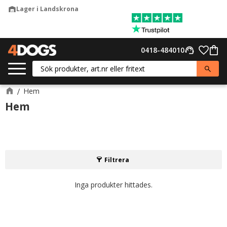
Lager i Landskrona
warehouse
Meny
Favor
0418-484010
support_agent
Kund
Hem
Hem
Filtrera
Inga produkter hittades.