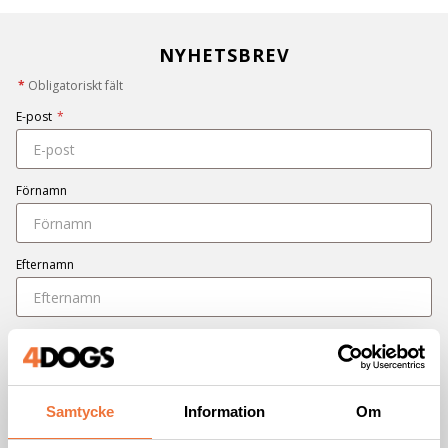
NYHETSBREV
*
Obligatoriskt fält
E-post
*
Förnamn
Efternamn
Jag samtycker till att ta emot nyhetsbrev från 4Dogs i enlighet med
integritetspolicyn
*
PRENUMERERA
Samtycke
Information
Om