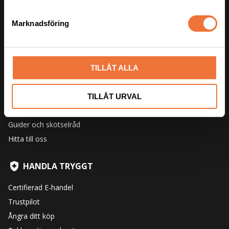
e
s
Marknadsföring
v
a
l
HITTA SVAR
TILLÅT ALLA
Om oss
Om utställningar
TILLÅT URVAL
Vanliga frågor
Guider och skötselråd
Hitta till oss
HANDLA TRYGGT
Certifierad E-handel
Trustpilot
Ångra ditt köp