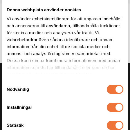
Denna webbplats använder cookies
Vi använder enhetsidentifierare för att anpassa innehållet
och annonserna till användarna, tillhandahålla funktioner
för sociala medier och analysera vår trafik. Vi
vidarebefordrar även sådana identifierare och annan
information från din enhet till de sociala medier och
annons- och analysföretag som vi samarbetar med.
Dessa kan i sin tur kombinera informationen med annan
information som du har tillhandahållit eller som de har
KUNDSERVICE
samlat in när du har använt deras tjänster.
S
Telefonnummer:
0418-48 40 10
Nödvändig
a
E-post:
info@4dogs.se
m
Kontaktformulär
t
Inställningar
Hämta order hos 4Dogs
y
För hundfrisörer
c
k
Statistik