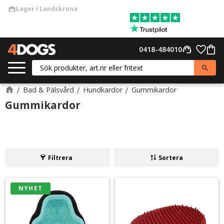
Lager i Landskrona
warehouse
Meny
Favor
0418-484010
support_agent
Kund
Bad & Pälsvård
Hundkardor
Gummikardor
Gummikardor
Filtrera
Sortera
NYHET