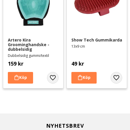
Artero Kira 
Show Tech Gummikarda
Groominghandske - 
13x9 cm
dubbelsidig
Dubbelsidig gummi/textil
159
kr
49
kr
Lägg till i favoriter
Lägg til
NYHETSBREV