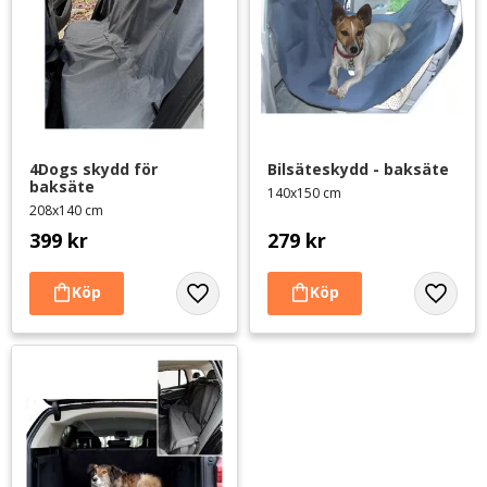
4Dogs skydd för 
Bilsäteskydd - baksäte
baksäte
140x150 cm
208x140 cm
399
kr
279
kr
Lägg till i favoriter
Lägg til