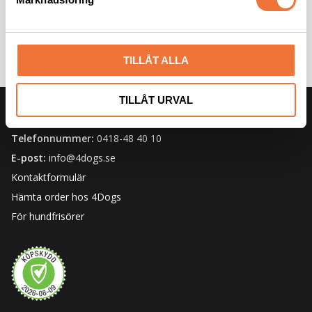
v
a
l
TILLÅT ALLA
TILLÅT URVAL
KUNDSERVICE
Telefonnummer:
0418-48 40 10
E-post:
info@4dogs.se
Kontaktformulär
Hämta order hos 4Dogs
För hundfrisörer