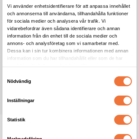
Vi använder enhetsidentifierare för att anpassa innehållet
E-post
*
och annonserna till användarna, tillhandahålla funktioner
för sociala medier och analysera vår trafik. Vi
vidarebefordrar även sådana identifierare och annan
Förnamn
information från din enhet till de sociala medier och
annons- och analysföretag som vi samarbetar med.
Dessa kan i sin tur kombinera informationen med annan
Efternamn
information som du har tillhandahållit eller som de har
samlat in när du har använt deras tjänster.
S
Jag samtycker till att ta emot nyhetsbrev från 4Dogs i enlighet med
Nödvändig
a
integritetspolicyn
*
m
PRENUMERERA
t
Inställningar
y
c
k
Statistik
e
s
Marknadsföring