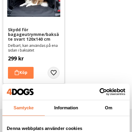
Skydd för 
bagageutrymme/baksä
te svart 120x140 cm
Delbart, kan användas på ena
sidan i baksätet
299
kr
Lägg till i favoriter
Samtycke
Information
Om
NYHETSBREV
Denna webbplats använder cookies
*
Obligatoriskt fält