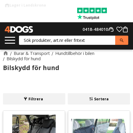
Lager i Landskrona
warehouse
Meny
Favor
0418-484010
support_agent
Kund
Burar & Transport
Hundtillbehör i bilen
Bilskydd för hund
Bilskydd för hund
Filtrera
Sortera