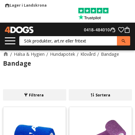
Lager i Landskrona
warehouse
Meny
Favor
0418-484010
support_agent
Kund
Hälsa & Hygien
Hundapotek
Klovård
Bandage
Bandage
Filtrera
Sortera