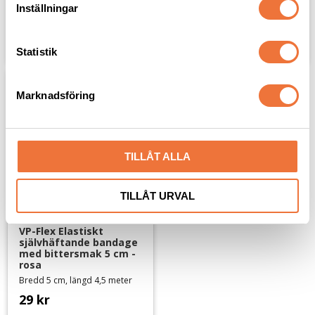
29
kr
29
kr
t
Inställningar
y
c
Lägg till i favoriter
Lägg til
k
Statistik
e
s
Marknadsföring
v
a
l
TILLÅT ALLA
TILLÅT URVAL
VP-Flex Elastiskt 
självhäftande bandage 
med bittersmak 5 cm - 
rosa
Bredd 5 cm, längd 4,5 meter
29
kr