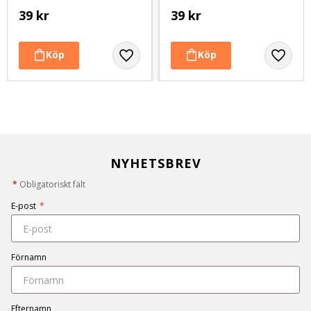
39
kr
39
kr
NYHETSBREV
*
Obligatoriskt fält
E-post
*
Förnamn
Efternamn