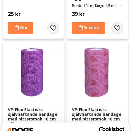
Bredd 10 cm, längd 4,5 meter
25
kr
39
kr
Lägg till i favoriter
Lägg til
VP-Flex Elastiskt 
VP-Flex Elastiskt 
självhäftande bandage 
självhäftande bandage 
med bittersmak 10 cm 
med bittersmak 10 cm 
- lila
- rosa
Bredd 10 cm, längd 4,5 meter
Bredd 10 cm, längd 4,5 meter