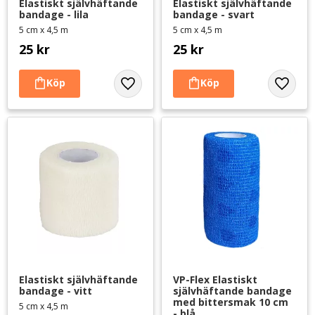
Elastiskt självhäftande 
Elastiskt självhäftande 
bandage - lila
bandage - svart
5 cm x 4,5 m
5 cm x 4,5 m
25
kr
25
kr
Lägg till i favoriter
Lägg til
Elastiskt självhäftande 
VP-Flex Elastiskt 
bandage - vitt
självhäftande bandage 
med bittersmak 10 cm 
5 cm x 4,5 m
- blå