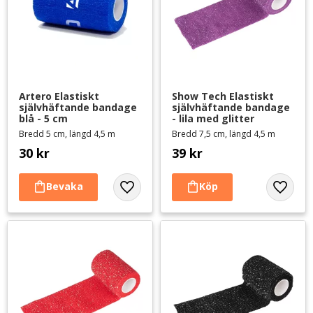
Artero Elastiskt 
Show Tech Elastiskt 
självhäftande bandage 
självhäftande bandage 
blå - 5 cm
- lila med glitter
Bredd 5 cm, längd 4,5 m
Bredd 7,5 cm, längd 4,5 m
30
kr
39
kr
Lägg till i favoriter
Lägg til