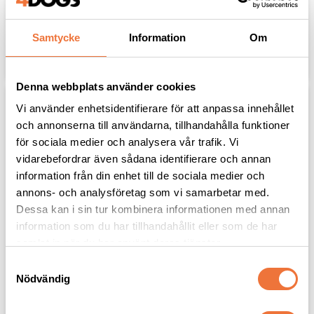
39
kr
39
kr
Samtycke
Information
Om
Lägg till i favoriter
Lägg til
Denna webbplats använder cookies
Vi använder enhetsidentifierare för att anpassa innehållet
och annonserna till användarna, tillhandahålla funktioner
för sociala medier och analysera vår trafik. Vi
vidarebefordrar även sådana identifierare och annan
information från din enhet till de sociala medier och
annons- och analysföretag som vi samarbetar med.
Dessa kan i sin tur kombinera informationen med annan
information som du har tillhandahållit eller som de har
samlat in när du har använt deras tjänster.
VP-Flex Elastiskt 
VP-Flex Elastiskt 
självhäftande bandage 
självhäftande bandage 
S
med bittersmak 5 cm - 
med bittersmak 5 cm - 
Nödvändig
blå
lila
a
Bredd 5 cm, längd 4,5 meter
Bredd 5 cm, längd 4,5 meter
m