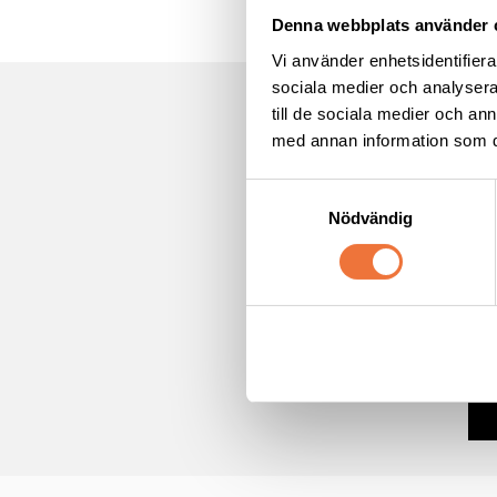
Denna webbplats använder 
Vi använder enhetsidentifierar
sociala medier och analysera 
till de sociala medier och a
med annan information som du 
*
Obl
E-po
S
Nödvändig
a
m
För
t
y
c
Ja
k
*
e
s
v
a
l