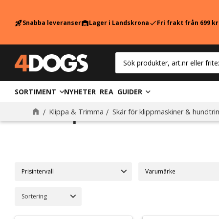
Snabba leveranser
Lager i Landskrona
Fri frakt från 699 k
rocket_launch
warehouse
check
SORTIMENT
NYHETER
REA
GUIDER
Aesculap skär
Klippa & Trimma
Skär för klippmaskiner & hundtr
Prisintervall
Aesculap
3
Välj sortering
399
499