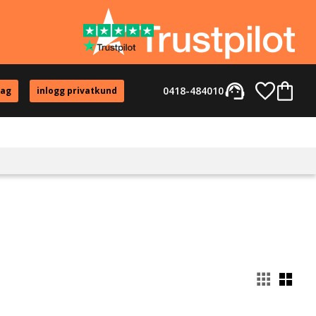
support_agent
Favorite
Kundvag
0418-484010
tag
inlogg privatkund
Välj