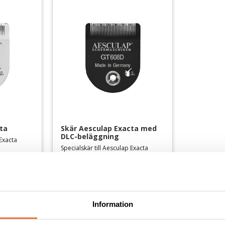
ta
Skär Aesculap Exacta med 
DLC-beläggning
 Exacta
Specialskär till Aesculap Exacta
499
kr
Lägg till i favoriter
Lägg till i favoriter
Information