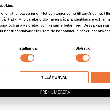
cookies
e för att anpassa innehållet och annonserna till användarna, tillh
vår trafik. Vi vidarebefordrar även sådana identifierare och anna
NYHETSBREV
nnons- och analysföretag som vi samarbetar med. Dessa kan i sin
har tillhandahållit eller som de har samlat in när du har använt 
igatoriskt fält
st
*
Inställningar
Statistik
namn
Efternamn
g samtycker till att ta emot nyhetsbrev från 4Dogs i enlighet med
integritetspoli
TILLÅT URVAL
PRENUMERERA