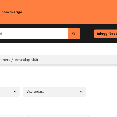
r inom Sverige
inlogg före
immers
Aesculap skär
Visa endast
Finns i lager
3