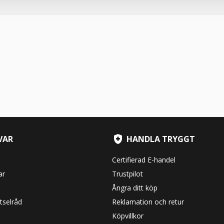
VAR
HANDLA TRYGGT
Certifierad E-handel
ar
Trustpilot
Ångra ditt köp
tselråd
Reklamation och retur
Köpvillkor