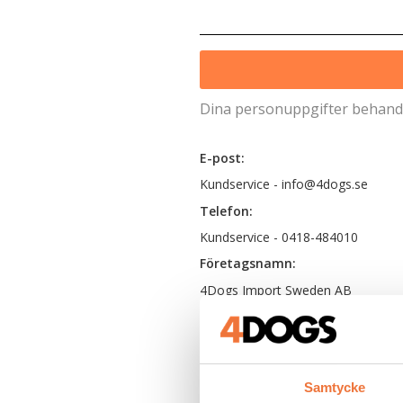
Dina personuppgifter behandl
E-post:
Kundservice - info@4dogs.se
Telefon:
Kundservice - 0418-484010
Företagsnamn:
4Dogs Import Sweden AB
Org.nr:
556898-6532
Adress:
Samtycke
Lodjursgatan 4B