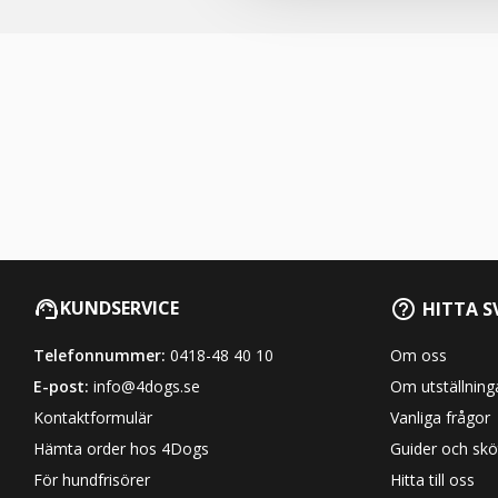
l
KUNDSERVICE
HITTA S
Telefonnummer:
0418-48 40 10
Om oss
E-post:
info@4dogs.se
Om utställning
Kontaktformulär
Vanliga frågor
Hämta order hos 4Dogs
Guider och skö
För hundfrisörer
Hitta till oss