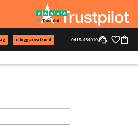
support_agent
Favorite
Kundvag
0418-484010
tag
inlogg privatkund