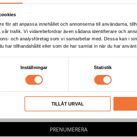
cookies
e för att anpassa innehållet och annonserna till användarna, tillh
vår trafik. Vi vidarebefordrar även sådana identifierare och anna
nnons- och analysföretag som vi samarbetar med. Dessa kan i sin
NYHETSBREV
har tillhandahållit eller som de har samlat in när du har använt 
igatoriskt fält
st
*
Inställningar
Statistik
namn
Efternamn
TILLÅT URVAL
g samtycker till att ta emot nyhetsbrev från 4Dogs i enlighet med
integritetspoli
PRENUMERERA