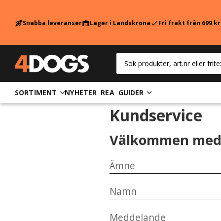
Snabba leveranser
Lager i Landskrona
Fri frakt från 699 k
rocket_launch
warehouse
check
SORTIMENT
NYHETER
REA
GUIDER
Kundservice
Välkommen med 