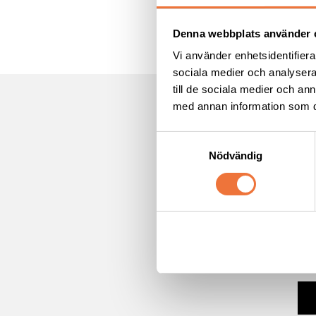
26144 Landskrona
Sverige
Denna webbplats använder 
Vi använder enhetsidentifierar
sociala medier och analysera 
till de sociala medier och a
med annan information som du 
*
Obl
S
E-po
Nödvändig
a
m
t
För
y
c
k
Ja
e
*
s
v
a