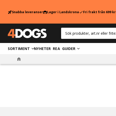
Snabba leveranser
Lager i Landskrona
Fri frakt från 699 k
rocket_launch
warehouse
check
SORTIMENT
NYHETER
REA
GUIDER
Tandvård