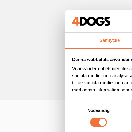
*
Obl
E-po
Samtycke
För
Denna webbplats använder 
Ja
Vi använder enhetsidentifierar
*
sociala medier och analysera 
till de sociala medier och a
med annan information som du 
S
Nödvändig
a
m
t
y