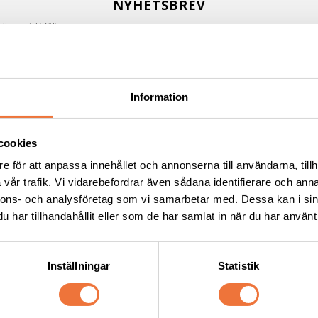
NYHETSBREV
igatoriskt fält
st
*
Information
namn
Efternamn
cookies
g samtycker till att ta emot nyhetsbrev från 4Dogs i enlighet med
integritetspoli
e för att anpassa innehållet och annonserna till användarna, tillh
vår trafik. Vi vidarebefordrar även sådana identifierare och anna
PRENUMERERA
nnons- och analysföretag som vi samarbetar med. Dessa kan i sin
har tillhandahållit eller som de har samlat in när du har använt 
Inställningar
Statistik