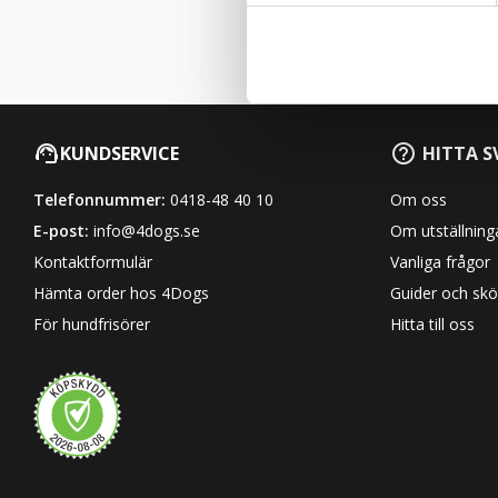
c
k
e
s
v
KUNDSERVICE
HITTA S
a
l
Telefonnummer:
0418-48 40 10
Om oss
E-post:
info@4dogs.se
Om utställning
Kontaktformulär
Vanliga frågor
Hämta order hos 4Dogs
Guider och skö
För hundfrisörer
Hitta till oss