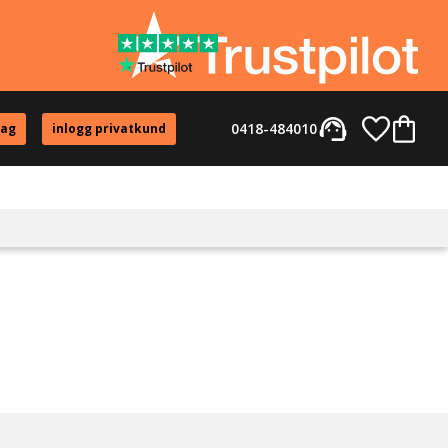
support_agent
Favorite
Kundvag
0418-484010
tag
inlogg privatkund