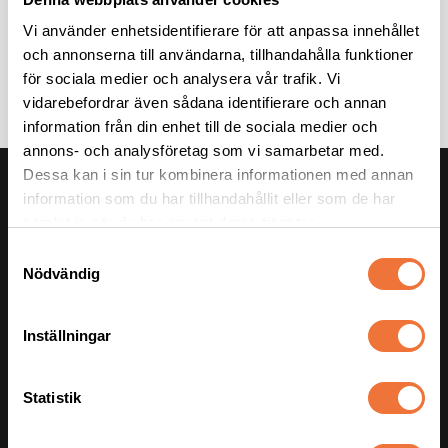
Vi använder enhetsidentifierare för att anpassa innehållet
och annonserna till användarna, tillhandahålla funktioner
för sociala medier och analysera vår trafik. Vi
vidarebefordrar även sådana identifierare och annan
information från din enhet till de sociala medier och
annons- och analysföretag som vi samarbetar med.
Dessa kan i sin tur kombinera informationen med annan
KUNDSERVICE
information som du har tillhandahållit eller som de har
Telefonnummer:
0418-48 40 10
samlat in när du har använt deras tjänster.
E-post:
info@4dogs.se
S
Nödvändig
Kontaktformulär
a
m
Hämta order hos 4Dogs
t
För hundfrisörer
Inställningar
y
c
k
Statistik
e
s