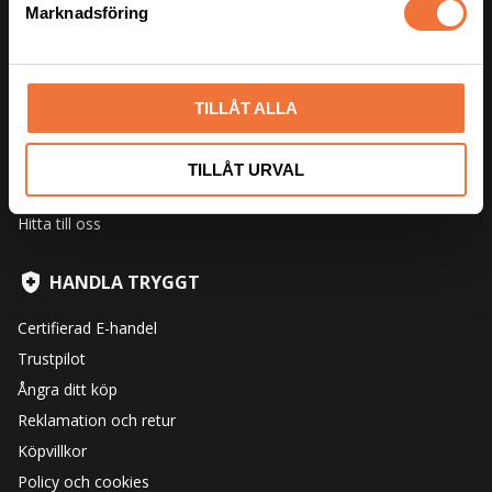
Marknadsföring
v
a
HITTA SVAR
l
Om oss
TILLÅT ALLA
Om utställningar
Vanliga frågor
TILLÅT URVAL
Guider och skötselråd
Hitta till oss
HANDLA TRYGGT
Certifierad E-handel
Trustpilot
Ångra ditt köp
Reklamation och retur
Köpvillkor
Policy och cookies