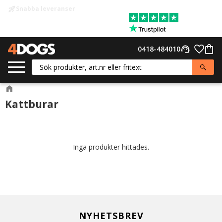
Lager i Landskrona
warehouse
Meny
Favor
0418-484010
support_agent
Kund
Kattburar
Inga produkter hittades.
NYHETSBREV