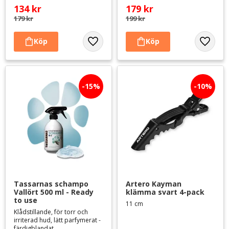
134
kr
179
kr
179
kr
199
kr
Lägg till i favoriter
Lägg til
15
%
10
%
Tassarnas schampo 
Artero Kayman 
Vallört 500 ml - Ready 
klämma svart 4-pack
to use
11 cm
Klådstillande, för torr och
irriterad hud, lätt parfymerat -
färdigblandat