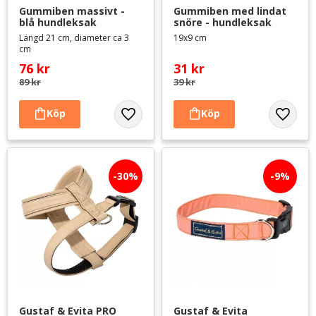
Gummiben massivt - 
Gummiben med lindat 
blå hundleksak
snöre - hundleksak
Längd 21 cm, diameter ca 3
19x9 cm
cm
76
kr
31
kr
89
kr
39
kr
Lägg till i favoriter
Lägg til
30
%
9
%
Gustaf & Evita PRO 
Gustaf & Evita 