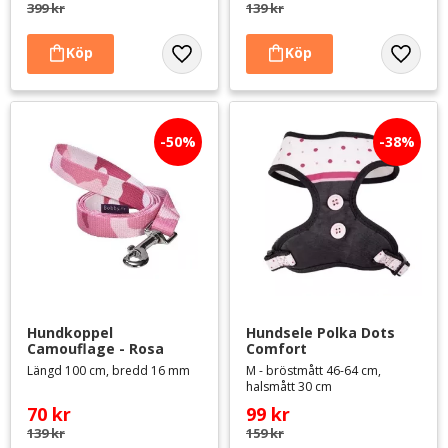
399
kr
139
kr
Lägg till i favoriter
Lägg til
50
%
38
%
Hundkoppel 
Hundsele Polka Dots 
Camouflage - Rosa
Comfort
Längd 100 cm, bredd 16 mm
M - bröstmått 46-64 cm,
halsmått 30 cm
70
kr
99
kr
139
kr
159
kr