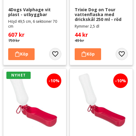
4Dogs Valphage vit 
Trixie Dog on Tour 
plast - utbyggbar
vattenflaska med 
drickskål 250 ml - röd
Höjd 49,5 cm, 6 sektioner 70
cm
Rymmer 2,5 dl
607
kr
44
kr
759
kr
49
kr
Lägg till i favoriter
Lägg til
NYHET
10
%
10
%