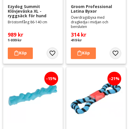
Ezydog Summit 
Groom Professional 
Klövjeväska XL - 
Latina Byxor
ryggsäck för hund
Överdragsbyxa med
Bröstomfång 86-140 cm
dragkedja i midjan och
bensluten
989
kr
314
kr
1 099
kr
419
kr
Lägg till i favoriter
Lägg til
15
%
21
%