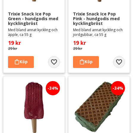
Trixie Snack Ice Pop 
Trixie Snack Ice Pop 
Green - hundgodis med 
Pink - hundgodis med 
kycklingbröst
kycklingbröst
Med bland annat kyckling och
Med bland annat kyckling och
äpple, ca 55 g
jordgubbar, ca 55 g
19
kr
19
kr
29
kr
29
kr
Lägg till i favoriter
Lägg til
34
%
34
%