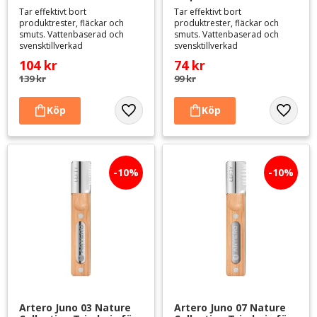
Tar effektivt bort
Tar effektivt bort
produktrester, fläckar och
produktrester, fläckar och
smuts. Vattenbaserad och
smuts. Vattenbaserad och
svensktillverkad
svensktillverkad
104
kr
74
kr
139
kr
99
kr
Lägg till i favoriter
Lägg til
10
%
10
%
Artero Juno 03 Nature 
Artero Juno 07 Nature 