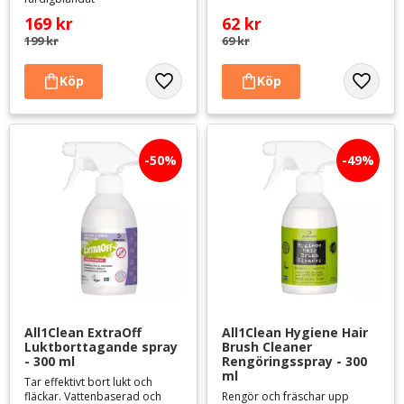
169
kr
62
kr
199
kr
69
kr
Lägg till i favoriter
Lägg til
50
%
49
%
All1Clean ExtraOff 
All1Clean Hygiene Hair 
Luktborttagande spray 
Brush Cleaner 
- 300 ml
Rengöringsspray - 300 
ml
Tar effektivt bort lukt och
fläckar. Vattenbaserad och
Rengör och fräschar upp