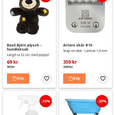
Basil Björn plysch - 
Artero skär #10
hundleksak
Snap on-skär - Lämnar 1,6 mm
Längd ca 32 cm, med pipljud
69
kr
359
kr
99
kr
399
kr
Lägg till i favoriter
Lägg til
50
%
20
%