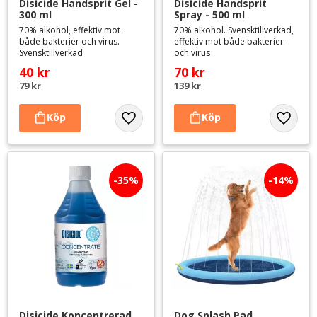
Disicide Handsprit Gel - 
Disicide Handsprit 
300 ml
Spray - 500 ml
70% alkohol, effektiv mot
70% alkohol. Svensktillverkad,
både bakterier och virus.
effektiv mot både bakterier
Svensktillverkad
och virus
40
kr
70
kr
79
kr
139
kr
Lägg till i favoriter
Lägg til
35
%
14
%
Disicide Koncentrerad 
Dog Splash Pad 