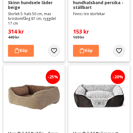
Skinn hundsele läder 
hundhalsband persika - 
beige
ställbart
Storlek 5: hals 50 cm, max
Finns i tre storlekar
bröstomfång 87 cm, ryggdel
17 cm
314
kr
153
kr
449
kr
169
kr
Lägg till i favoriter
Lägg til
25
%
20
%