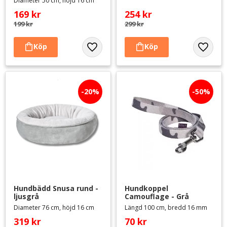
Diameter 50 cm, höjd 16 cm
169
kr
254
kr
199
kr
299
kr
Lägg till i favoriter
Lägg til
20
%
50
%
Hundbädd Snusa rund - 
Hundkoppel 
ljusgrå
Camouflage - Grå
Diameter 76 cm, höjd 16 cm
Längd 100 cm, bredd 16 mm
319
kr
70
kr