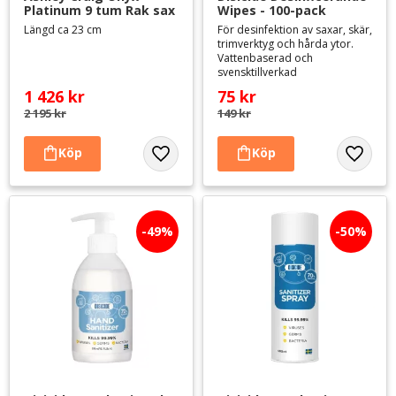
Platinum 9 tum Rak sax
Wipes - 100-pack
Längd ca 23 cm
För desinfektion av saxar, skär,
trimverktyg och hårda ytor.
Vattenbaserad och
svensktillverkad
1 426
kr
75
kr
2 195
kr
149
kr
Lägg till i favoriter
Lägg til
49
%
50
%