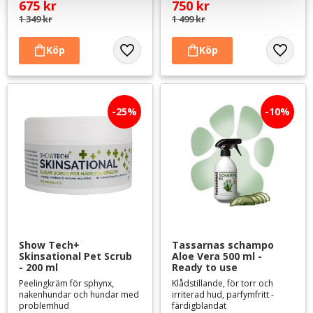
675
kr
750
kr
1 349
kr
1 499
kr
Lägg till i favoriter
Lägg til
25
%
10
%
Show Tech+ 
Tassarnas schampo 
Skinsational Pet Scrub 
Aloe Vera 500 ml - 
- 200 ml
Ready to use
Peelingkräm för sphynx,
Klådstillande, för torr och
nakenhundar och hundar med
irriterad hud, parfymfritt -
problemhud
färdigblandat