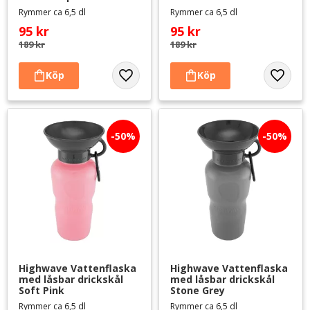
Rymmer ca 6,5 dl
Rymmer ca 6,5 dl
95
kr
95
kr
189
kr
189
kr
Lägg till i favoriter
Lägg til
50
%
50
%
Highwave Vattenflaska 
Highwave Vattenflaska 
med låsbar drickskål 
med låsbar drickskål 
Soft Pink
Stone Grey
Rymmer ca 6,5 dl
Rymmer ca 6,5 dl