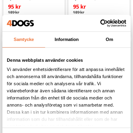
95
kr
95
kr
189
kr
189
kr
Lägg till i favoriter
Lägg til
Samtycke
Information
Om
10
%
10
%
Denna webbplats använder cookies
Vi använder enhetsidentifierare för att anpassa innehållet
och annonserna till användarna, tillhandahålla funktioner
för sociala medier och analysera vår trafik. Vi
vidarebefordrar även sådana identifierare och annan
information från din enhet till de sociala medier och
annons- och analysföretag som vi samarbetar med.
K9 Competition 
K9 Crisp Mist 
Dessa kan i sin tur kombinera informationen med annan
Intensive Aloe Vera 
Texturizer - finns i tre 
Coat Cure - finns i två 
storlekar
information som du har tillhandahållit eller som de har
storlekar
Rätt känsla i sträva pälsar
samlat in när du har använt deras tjänster.
Djupverkande inpackning