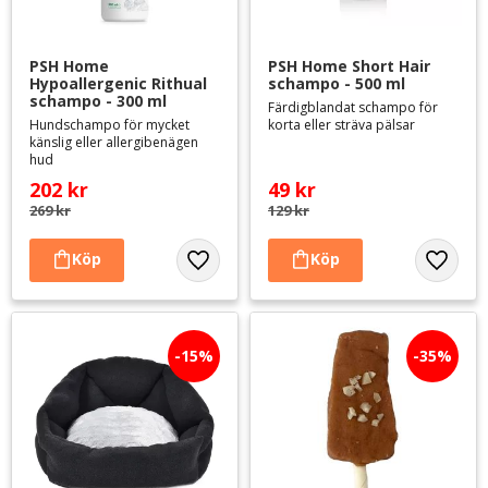
PSH Home 
PSH Home Short Hair 
Hypoallergenic Rithual 
schampo - 500 ml
schampo - 300 ml
Färdigblandat schampo för
Hundschampo för mycket
korta eller sträva pälsar
känslig eller allergibenägen
hud
202
kr
49
kr
269
kr
129
kr
Lägg till i favoriter
Lägg til
15
%
35
%