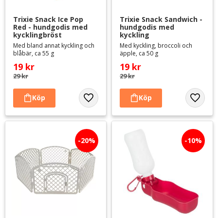
Trixie Snack Ice Pop 
Trixie Snack Sandwich - 
Red - hundgodis med 
hundgodis med 
kycklingbröst
kyckling
Med bland annat kyckling och
Med kyckling, broccoli och
blåbär, ca 55 g
äpple, ca 50 g
19
kr
19
kr
29
kr
29
kr
Lägg till i favoriter
Lägg til
20
%
10
%