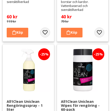
svensktillverkad
borstar och kardor.
Vattenbaserad och
svensktillverkad
60
kr
40
kr
119
kr
79
kr
Lägg till i favoriter
Lägg til
25
%
25
%
All1Clean Uniclean 
All1Clean Uniclean 
Rengöringsspray - 1 
Wipes för rengöring - 
liter
60-pack