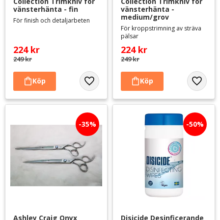
Collection Trimkniv för 
Collection Trimkniv för 
vänsterhänta - fin
vänsterhänta - 
medium/grov
För finish och detaljarbeten
För kroppstrimning av sträva
pälsar
224
kr
224
kr
249
kr
249
kr
Lägg till i favoriter
Lägg til
35
%
50
%
Ashley Craig Onyx 
Disicide Desinficerande 