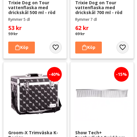
Trixie Dog on Tour 
Trixie Dog on Tour 
vattenflaska med 
vattenflaska med 
drickskål 500 ml - röd
drickskål 700 ml - röd
Rymmer 5 dl
Rymmer 7 dl
53
kr
62
kr
59
kr
69
kr
Lägg till i favoriter
Lägg til
40
%
15
%
Groom-X Trimväska K-
Show Tech+ 