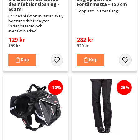
desinfektionslösning - 
Fontänmatta - 150 cm
600 ml
Kopplas till vattenslang
För desinfektion av saxar, skär,
borstar och hårda ytor.
Vattenbaserad och
svensktillverkad
129
kr
282
kr
199
kr
329
kr
Lägg till i favoriter
Lägg til
10
%
25
%