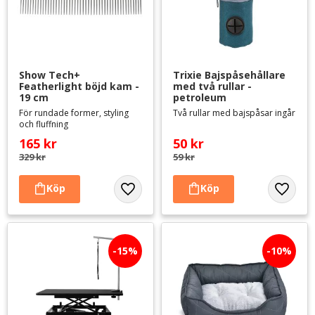
Show Tech+ 
Trixie Bajspåsehållare 
Featherlight böjd kam - 
med två rullar - 
19 cm
petroleum
För rundade former, styling
Två rullar med bajspåsar ingår
och fluffning
165
kr
50
kr
329
kr
59
kr
Lägg till i favoriter
Lägg til
15
%
10
%