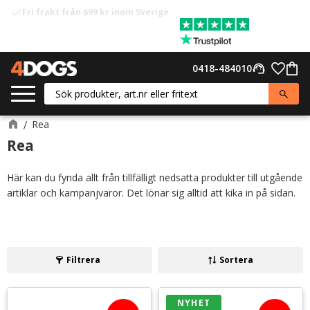
Fri frakt från 699 kr inom Sverige
check
Meny
Favor
0418-484010
support_agent
Kund
Rea
Rea
Här kan du fynda allt från tillfälligt nedsatta produkter till utgående
artiklar och kampanjvaror. Det lönar sig alltid att kika in på sidan.
Filtrera
Sortera
NYHET