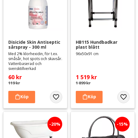
Disicide Skin Antiseptic 
HB115 Hundbadkar 
sårspray - 300 ml
plast blått
Med 2% klorhexidin, för t.ex.
96x50x91 cm
småsår, hot spots och skavsår.
Vattenbaserad och
svensktillverkad
60
kr
1 519
kr
119
kr
1 899
kr
Lägg till i favoriter
Lägg til
20
%
15
%