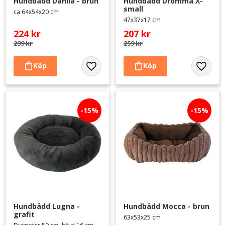
Hundbädd Dahlia - brun
Hundbädd Drömma X-
small
ca 64x54x20 cm
47x37x17 cm
224
kr
207
kr
299
kr
259
kr
Lägg till i favoriter
Lägg til
15
%
15
%
Hundbädd Lugna - 
Hundbädd Mocca - brun
grafit
63x53x25 cm