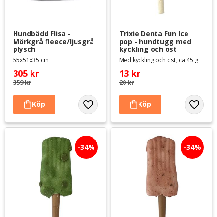
Hundbädd Flisa - 
Trixie Denta Fun Ice 
Mörkgrå fleece/ljusgrå 
pop - hundtugg med 
plysch
kyckling och ost
55x51x35 cm
Med kyckling och ost, ca 45 g
305
kr
13
kr
359
kr
20
kr
Lägg till i favoriter
Lägg til
34
%
34
%